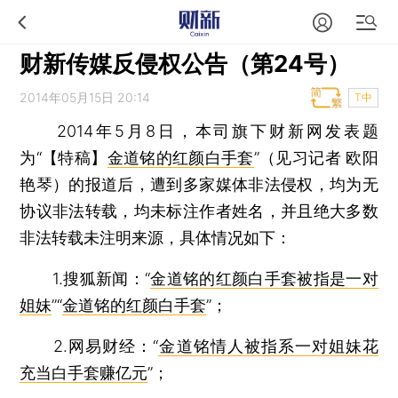
财新传媒反侵权公告（第24号）
2014年05月15日 20:14
T中
2014年5月8日，本司旗下财新网发表题
为“【特稿】
金道铭的红颜白手套
”（见习记者 欧阳
艳琴）的报道后，遭到多家媒体非法侵权，均为无
协议非法转载，均未标注作者姓名，并且绝大多数
非法转载未注明来源，具体情况如下：
1.搜狐新闻：“
金道铭的红颜白手套被指是一对
姐妹
”“
金道铭的红颜白手套
”；
2.网易财经：“
金道铭情人被指系一对姐妹花
充当白手套赚亿元
”；