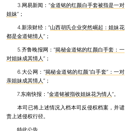
3.网易新闻：“
金道铭的红颜白手套被指是一对
姐妹
”；
4.新浪财经：“
山西胡氏企业突然崛起：姐妹花
都是金道铭情人
”；
5.齐鲁晚报网：“
揭秘金道铭的红颜白手套：一
对姐妹成其情人
”；
6.大公网：“
揭秘金道铭的红颜“白手套”：一对
亲姐妹成其情人
”；
7.东南快报：“
金道铭被指收姐妹花为情人
”。
本司已将上述情况入档本司反侵权档案，并谴
责上述侵权行径。
特此公告。