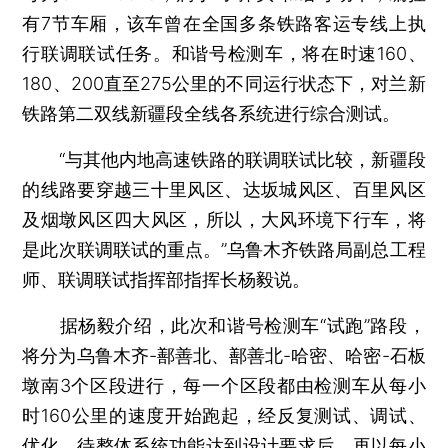
有7节车厢，该车曾在全国多条铁路客运专线上执
行联调联试任务。和谐号检测车，将在时速160、
180、200直至275公里的不同运行状态下，对兰新
铁路第二双线新疆段全线各系统进行综合测试。
“与其他内地高速铁路的联调联试比较，新疆段
的线路要穿越三十里风区、达坂城风区、百里风区
及烟墩风区四大风区，所以，大风环境下行车，将
是此次联调联试的重点。”乌鲁木齐铁路局副总工程
师、联调联试指挥部指挥长杨毅说。
据杨毅介绍，此次和谐号检测车“试跑”路段，
将分为乌鲁木齐-鄯善北、鄯善北-哈密、哈密-石板
墩南3个区段进行，每一个区段都由检测车从每小
时160公里的速度开始跑起，经反复测试、调试、
优化，待整体系统功能达到设计要求后，再以每小