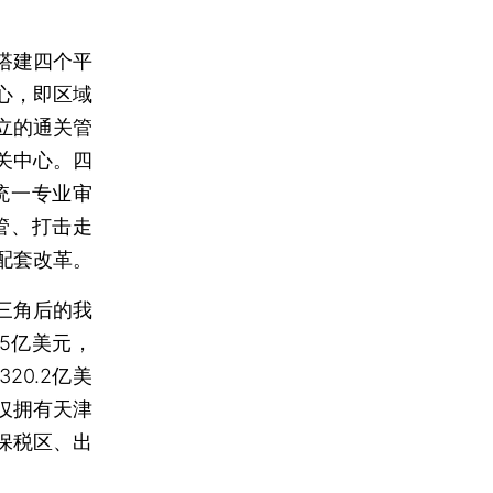
搭建四个平
心，即区域
立的通关管
关中心。四
统一专业审
管、打击走
配套改革。
三角后的我
5亿美元，
20.2亿美
仅拥有天津
保税区、出
。