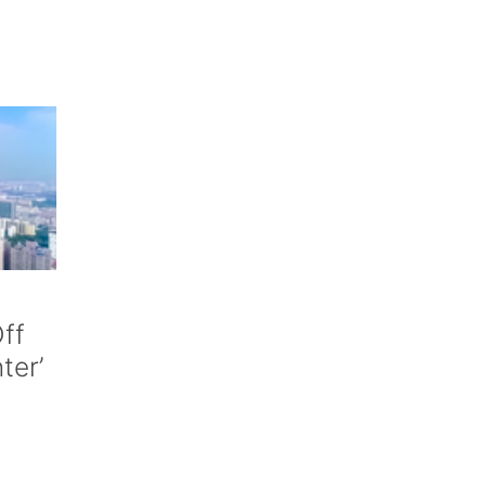
ff
nter’