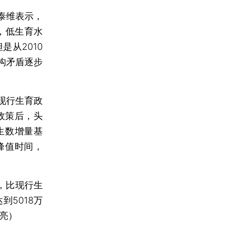
泰维表示，
，低生育水
从2010
构矛盾逐步
现行生育政
政策后，头
生数增量基
峰值时间，
，比现行生
到5018万
亮）