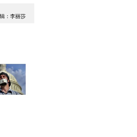
辑：李丽莎