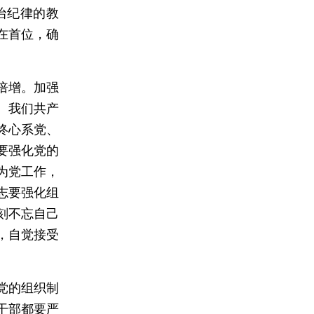
治纪律的教
在首位，确
。
倍增。加强
。我们共产
终心系党、
要强化党的
为党工作，
志要强化组
刻不忘自己
，自觉接受
党的组织制
干部都要严