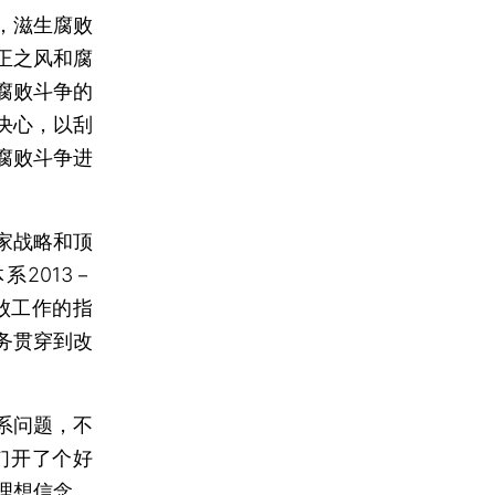
，滋生腐败
正之风和腐
腐败斗争的
决心，以刮
腐败斗争进
家战略和顶
2013－
败工作的指
务贯穿到改
系问题，不
们开了个好
理想信念，