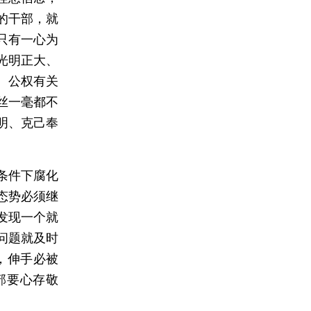
的干部，就
只有一心为
光明正大、
、公权有关
丝一毫都不
明、克己奉
条件下腐化
态势必须继
发现一个就
问题就及时
，伸手必被
部要心存敬