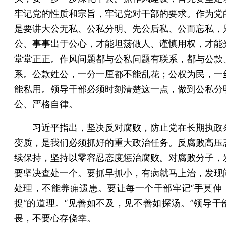
牢记党的性质和宗旨，牢记党对干部的要求。作为党
是要讲大公无私、公私分明、先公后私、公而忘私，
公、事事出于公心，才能坦荡做人、谨慎用权，才能
堂堂正正。作风问题都与公私问题有联系，都与公款
系。公款姓公，一分一厘都不能乱花；公权为民，一
能私用。领导干部必须时刻清楚这一点，做到公私分
公、严格自律。
习近平指出，坚决反对腐败，防止党在长期执政
变质，是我们必须抓好的重大政治任务。反腐败高压
续保持，坚持以零容忍态度惩治腐败。对腐败分子，
要坚决查处一个。要抓早抓小，有病就马上治，发现
处理，不能养痈遗患。要让每一个干部牢记“手莫伸
捉”的道理。“见善如不及，见不善如探汤。”领导干
畏，不要心存侥幸。