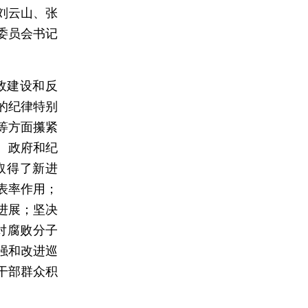
刘云山、张
委员会书记
政建设和反
的纪律特别
等方面攥紧
、政府和纪
取得了新进
表率作用；
进展；坚决
对腐败分子
强和改进巡
干部群众积