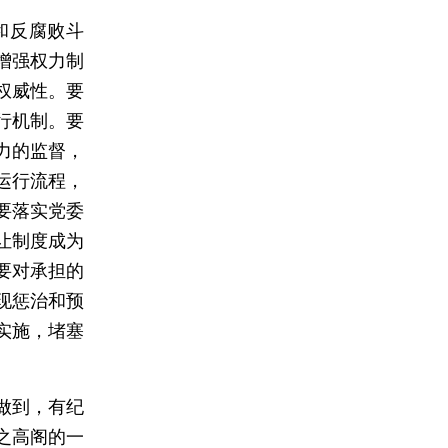
和反腐败斗
增强权力制
权威性。要
行机制。要
力的监督，
运行流程，
要落实党委
让制度成为
要对承担的
现惩治和预
实施，堵塞
做到，有纪
之高阁的一