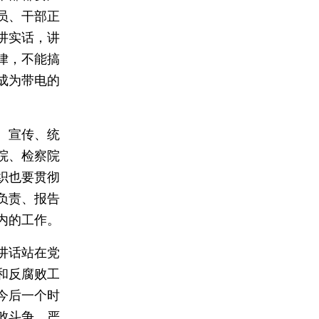
员、干部正
讲实话，讲
律，不能搞
成为带电的
、宣传、统
院、检察院
织也要贯彻
负责、报告
内的工作。
讲话站在党
和反腐败工
今后一个时
败斗争，严