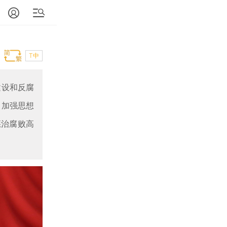
T中
建设和反腐
，加强思想
惩治腐败高