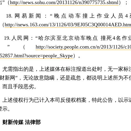
出”（
http://news.sohu.com/20131126/n390775735.shtml
）；
8.网易新闻：“晚点动车撞上作业人员4
”（
http://news.163.com/13/1126/03/9EJ05C3Q00014AED.htm
9.人民网：“哈尔滨至北京动车晚点 撞死4名作
员”（
http://society.people.com.cn/n/2013/1126/c1
52857.html?source=people_Skype
）。
需指出的是，上述媒体在标注报道出处时，无一家标
“财新网”，无论故意隐瞒，还是疏忽，都说明上述所为不
，而且手段恶劣。
述侵权行为已计入本司反侵权档案，特此公告，以示
警示。
财新传媒 法律部