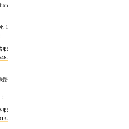
.htm
死1
；
路职
646-
铁路
）；
路职
013-