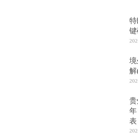
特
键
20
境
解
20
贵
年
表
20