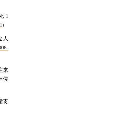
死1
l
）
业人
008-
注来
但侵
谴责