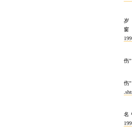
8
199
9
伤
1
伤
.sh
1
名
199