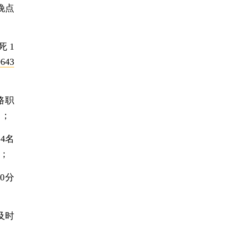
晚点
死1
0643
路职
）；
4名
；
0分
及时