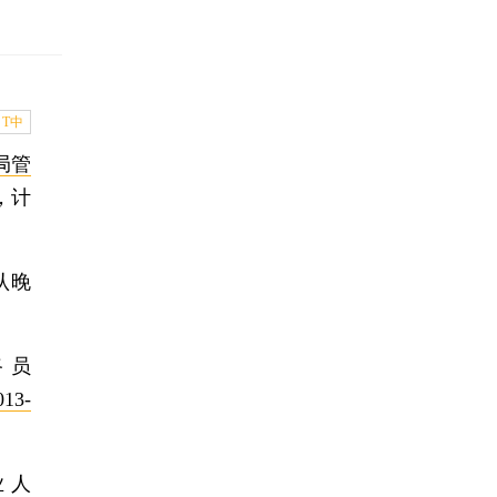
T中
局管
，计
认晚
路员
013-
业人