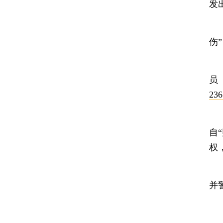
发
1
伤
1
236
尤
自
权
上
并