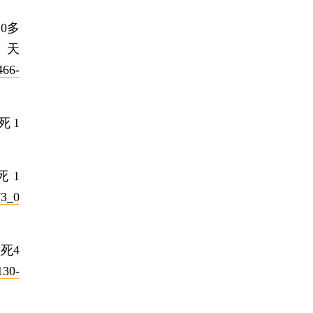
0多
天
466-
死1
死1
73_0
死4
130-