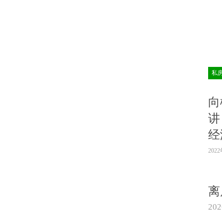
私
向
讲
经
202
离
20