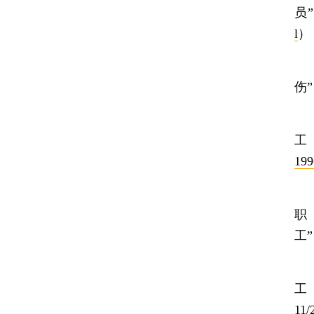
员
l
）
4
伤
5
199
6
职
工
7
11/