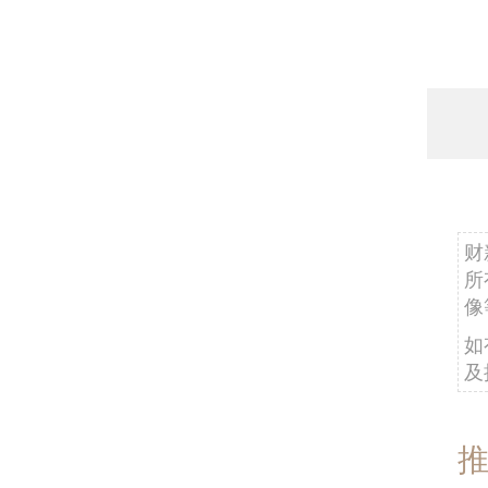
2
财
所
像
如
及