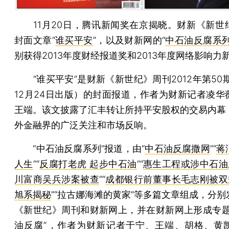
11月20日，腾讯新闻奖在京揭晓。财新《新世
封面文章“
谁买平安
”，以及财新网的“
中石油反腐系
别获得2013年度财经报道奖和2013年度网络影响力
“谁买平安”是财新《新世纪》周刊2012年第50期
12月24日出版）的封面报道，作者为财新记者凌华
王端。该文披露了汇丰转让所持平安股权的交易内幕
外金融界的广泛关注和市场反响。
“中石油反腐系列”报道，由“
中石油反腐撒网
”“
蒋
人生
”“
反腐打老虎 起步中石油
”“
惠生工程或涉中石油
川富商吴兵涉案被查
”“
成都银行前董事长毛志刚被双
旭系揭秘
”“拉古娜海滩的黄家”等多篇文章组成，分
《新世纪》周刊和财新网上，并在财新网上形成专题
油反腐
”，作者为财新记者于宁、王端、胡格、黄