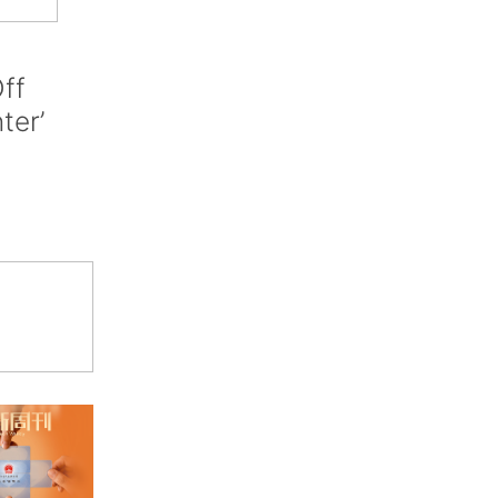
ff
nter’