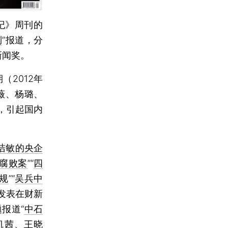
纪》周刊的
列
”报道，分
新闻奖。
（2012年
薇、杨璐、
，引起国内
洁敏的央企
腐败案
”“
四
规
”“
吴兵中
别发表在财新
报道“
中石
凯茜、王晓