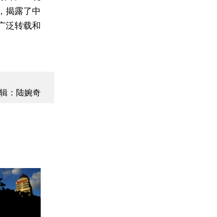
，揭露了中
广泛转载和
辑：陆婉奇