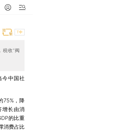
T中
，税收“阀
当今中国社
75%，降
济增长由消
DP的比重
撑消费占比