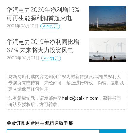
华润电力2020年净利增15%
可再生能源利润首超火电
2021年03月19日
APP打开
华润电力2019年净利同比增
67% 未来将大力投资风电
2020年03月31日
APP打开
财新网所刊载内容之知识产权为财新传媒及/或相关权利人
专属所有或持有。未经许可，禁止进行转载、摘编、复制及
建立镜像等任何使用。
如有意愿转载，请发邮件至
hello@caixin.com
，获得书面
确认及授权后，方可转载。
免费订阅财新网主编精选版电邮