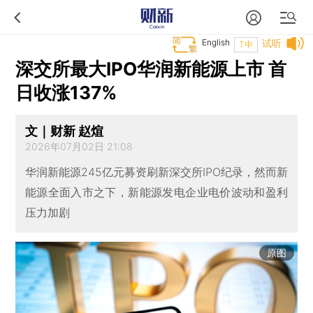
English
试听
T中
深交所最大IPO华润新能源上市 首
日收涨137%
文｜财新 赵煊
2026年07月02日 21:08
华润新能源245亿元募资刷新深交所IPO纪录，然而新
能源全面入市之下，新能源发电企业电价波动和盈利
压力加剧
原图