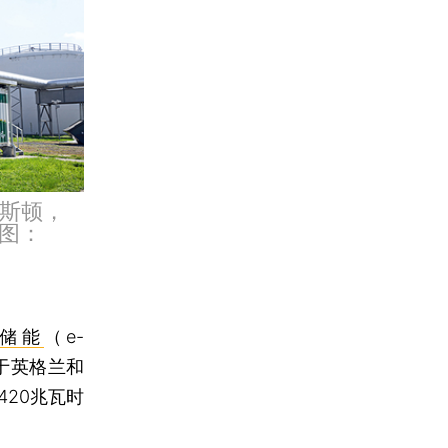
累斯顿，
图：
储能
（e-
于英格兰和
20兆瓦时