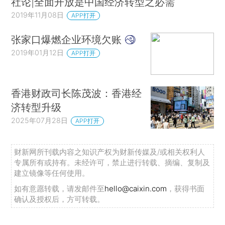
社论|全面开放是中国经济转型之必需
2019年11月08日
APP打开
张家口爆燃企业环境欠账
2019年01月12日
APP打开
香港财政司长陈茂波：香港经
济转型升级
2025年07月28日
APP打开
财新网所刊载内容之知识产权为财新传媒及/或相关权利人
专属所有或持有。未经许可，禁止进行转载、摘编、复制及
建立镜像等任何使用。
如有意愿转载，请发邮件至
hello@caixin.com
，获得书面
确认及授权后，方可转载。