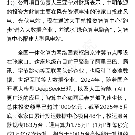
北）公司
项目负责人王亚宁对财新表示，中明能源
的投资方此前主要在风光资源丰沛的张家口投建风
电、光伏电站，现在通过大手笔投资智算中心“跑
步”进入大数据产业，并试水“绿色算电融合”，为智
算中心配建大型风电站。
全国一体化算力网络国家枢纽京津冀节点即设
在张家口。这座地级市目前已聚集了
阿里巴巴
、
腾
讯
、
字节跳动
等互联网头部企业，也吸引了
秦淮数
据
、
世纪互联
等大数据企业。2024年，随着国产
开源大模型
DeepSeek
出现，以及人工智能（AI）
更广泛的应用，智算中心如雨后春笋般飞速生长，
总体投资额早已超过1000亿元，截至2025年6月
底，张家口累计投运数据中心项目48个，投运服务
器规模183万台，通用算力1.75万P（1万P即每秒完
成1万亿亿次运算，相当于500万台高性能计算机的