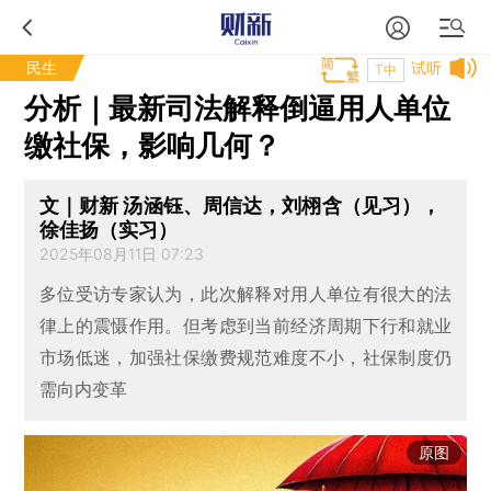
民生
试听
T中
分析｜最新司法解释倒逼用人单位
缴社保，影响几何？
文｜财新 汤涵钰、周信达，刘栩含（见习），
徐佳扬（实习）
2025年08月11日 07:23
多位受访专家认为，此次解释对用人单位有很大的法
律上的震慑作用。但考虑到当前经济周期下行和就业
市场低迷，加强社保缴费规范难度不小，社保制度仍
需向内变革
原图