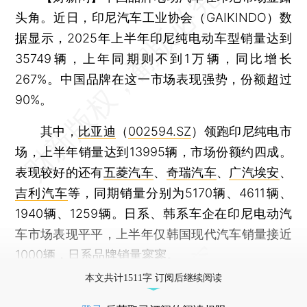
头角。近日，印尼汽车工业协会（GAIKINDO）数
据显示，2025年上半年印尼纯电动车型销量达到
35749辆，上年同期则不到1万辆，同比增长
267%。中国品牌在这一市场表现强势，份额超过
90%。
其中，
比亚迪
（
002594.SZ
）领跑印尼纯电市
场，上半年销量达到13995辆，市场份额约四成。
表现较好的还有
五菱汽车
、
奇瑞汽车
、
广汽埃安
、
吉利汽车
等，同期销量分别为5170辆、4611辆、
1940辆、1259辆。日系、韩系车企在印尼电动汽
车市场表现平平，上半年仅韩国现代汽车销量接近
1000辆，日系品牌销量寥寥。
本文共计1511字 订阅后继续阅读