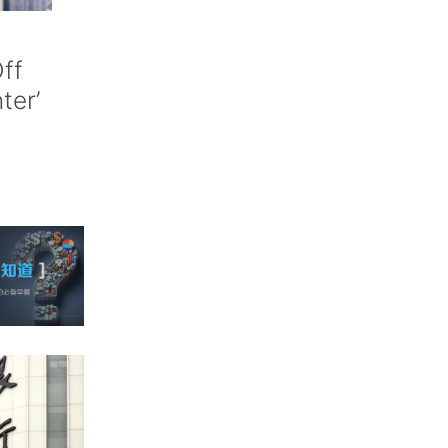
ff
nter’