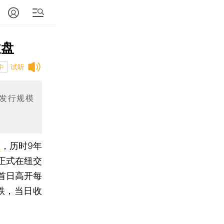
收盘
试听
中
大发行规模
滴
，历时9年
）正式在纽交
首日高开每
下跌，当日收