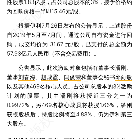
性股票1.83亿股，占公司总股本的3%，授予价格约
为回购价格一半即15.46元/股。
根据伊利7月26日发布的公告显示，上述股份
自2019年5月至7月间，通过公司自有资金进行回
购，成交均价为 31.67 元/股，已支付的总金额为
57.93亿元人民币（不含交易费用）。
公告显示，此次激励对象包括有董事长潘刚、
董事
刘春海
、
赵成霞
、
闫俊荣
和董事会秘书
邱向敏
以及其他469名核心人员。占公司总股本的3%激励
计划的股票，其中潘刚将获授近三分之一为
0.9972%，另469名核心成员将获授1.66%，潘刚
获授股权后，持股比例将至4.88%，仍为伊利第三
大股东。