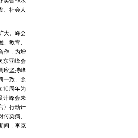
务实合作水
发、社会人
扩大。峰会
融、教育、
合作，为增
次东亚峰会
调应坚持峰
商一致、照
10周年为
设计峰会未
言〉行动计
对传染病、
期间，李克