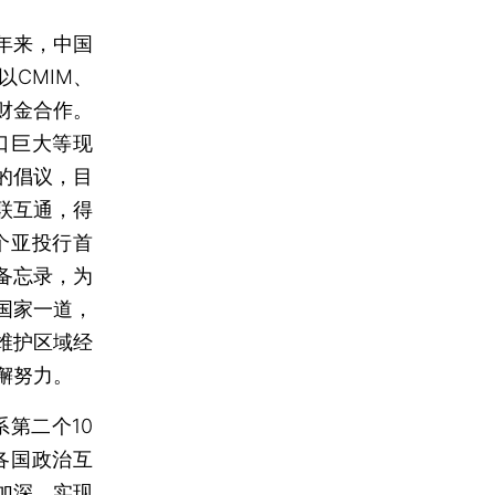
年来，中国
CMIM、
3财金合作。
口巨大等现
的倡议，目
联互通，得
个亚投行首
备忘录，为
国家一道，
维护区域经
懈努力。
第二个10
各国政治互
加深，实现