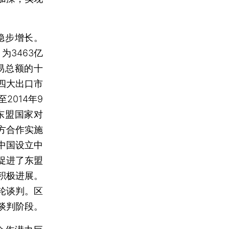
稳步增长。
为3463亿
易总额的十
四大出口市
014年9
东盟国家对
方合作实施
中国设立中
促进了东盟
积极进展。
轮谈判。区
谈判阶段。