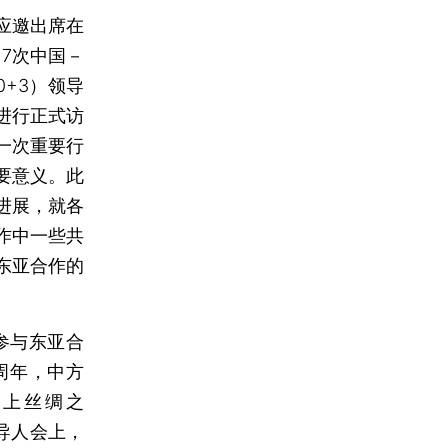
应邀出席在
7次中国－
0+3）领导
进行正式访
一次重要行
要意义。此
进展，就各
作中一些共
东亚合作的
参与东亚合
周年，中方
海上丝绸之
领导人会上，