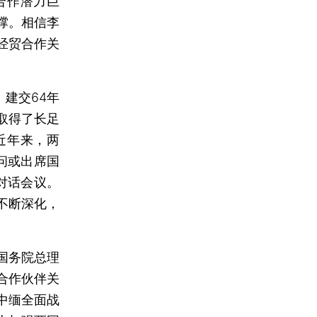
合作潜力巨
撑。相信李
经贸合作关
建交64年
取得了长足
近年来，两
问或出席国
对话会议。
不断深化，
国务院总理
合作伙伴关
中缅全面战