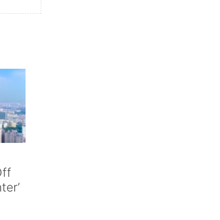
ff
nter’