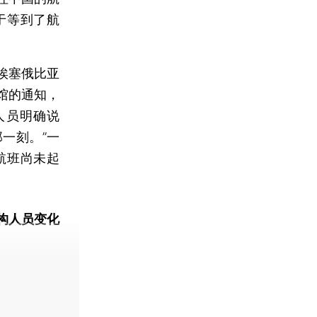
于等到了航
埃塞俄比亚
馆的通知，
人员明确说
一刻。”一
航班尚未起
构人员变化
动态