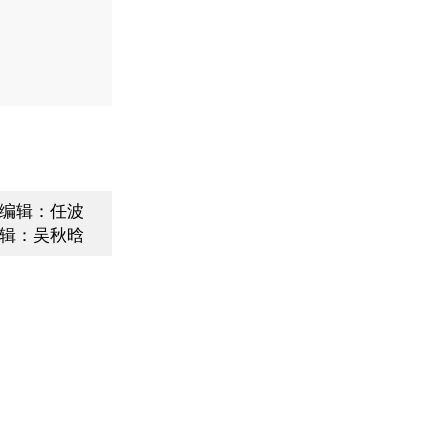
编辑：任波
辑：吴秋晗