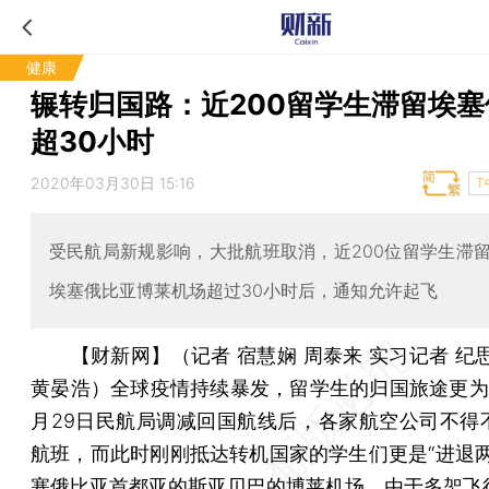
健康
辗转归国路：近200留学生滞留埃塞
超30小时
2020年03月30日 15:16
T
受民航局新规影响，大批航班取消，近200位留学生滞
埃塞俄比亚博莱机场超过30小时后，通知允许起飞
【财新网】（记者 宿慧娴 周泰来 实习记者 纪
黄晏浩）
全球疫情持续暴发，留学生的归国旅途更为
月29日民航局调减回国航线后，各家航空公司不得
航班，而此时刚刚抵达转机国家的学生们更是“进退两
塞俄比亚首都亚的斯亚贝巴的博莱机场，由于多架飞