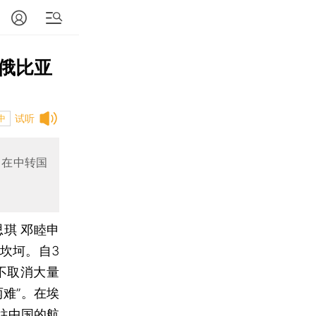
俄比亚
试听
中
留在中转国
思琪 邓睦申
坎坷。自3
不取消大量
难”。在埃
往中国的航